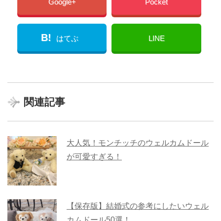
Google+
Pocket
B!
はてぶ
LINE
関連記事
大人気！モンチッチのウェルカムドール
が可愛すぎる！
【保存版】結婚式の参考にしたいウェル
カムドール50選！