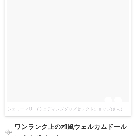
シェリーマリエ(ウェディンググッズセレクトショップ)さん(@kawaiihanayome)がシェアした投稿
ワンランク上の和風ウェルカムドール