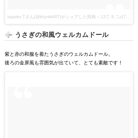
kayoko Tさん(@khyrkk607)がシェアした投稿
–
12月 9, 2017 at 4:35午前 PST
うさぎの和風ウェルカムドール
紫と赤の和服を着たうさぎのウェルカムドール。
後ろの金屏風も雰囲気が出ていて、とても素敵です！