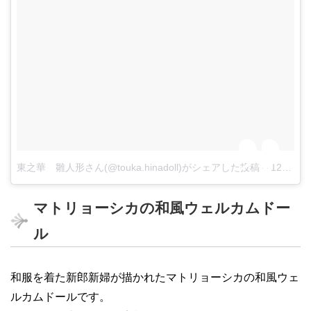
東之華 雛人形さん(@touka.hinadoll)がシェアした投稿
–
12月 2, 2017 at 8:24午後 PST
マトリョーシカの和風ウェルカムドー
ル
和服を着た新郎新婦が描かれたマトリョーシカの和風ウェ
ルカムドールです。