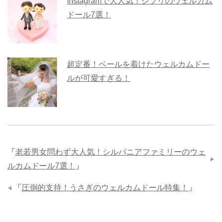
Instagramで大人気！ジブリのウェルカム
ドール7選！
超定番！ベールを着けたウェルカムドー
ルが可愛すぎる！
「
老若男女問わず大人気！シルバニアファミリーのウェ
ルカムドール7選！
」
「
圧倒的支持！うさぎのウェルカムドール特集！
」