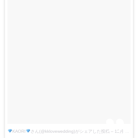
KAORI
さん(@kklovewedding)がシェアした投稿
–
12月 3, 2017 at 10:54午後 PST