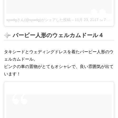
sywdgさん(@sywdg)がシェアした投稿
–
11月 23, 2017 at 7:10午後 PST
バービー人形のウェルカムドール４
タキシードとウェディングドレスを着たバービー人形のウ
ェルカムドール。
ピンクの車の置物がとてもオシャレで、良い雰囲気が出て
います！