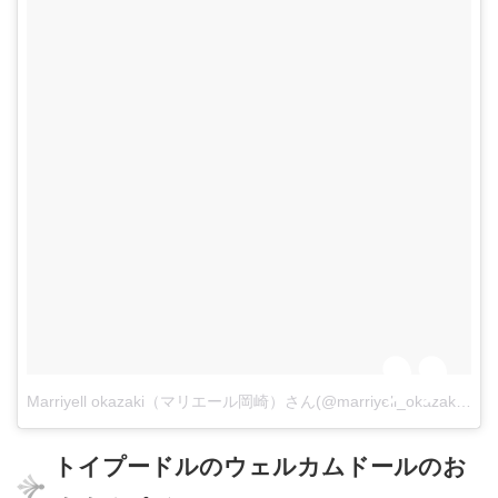
Marriyell okazaki（マリエール岡崎）さん(@marriyell_okazaki)がシェアした投稿
トイプードルのウェルカムドールのお