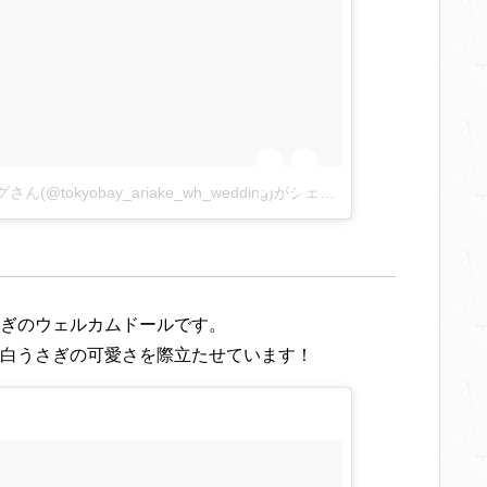
（公式）東京ベイ有明ワシントンホテルウェディングさん(@tokyobay_ariake_wh_wedding)がシェアした投稿
–
2017 10月
ぎのウェルカムドールです。
白うさぎの可愛さを際立たせています！