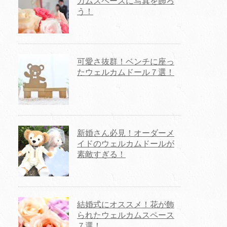
カムスペースに写真を飾ろ
う！
可愛さ抜群！ベンチに座っ
たウェルカムドール７選！
新婚さん必見！オーダーメ
イドのウェルカムドールが
素敵すぎる！
結婚式にオススメ！花が飾
られたウェルカムスペース
７選！